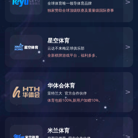
产品中心
黑河爱游戏体育-爱游戏|
爱游戏官方网站
黑河门窗设备
黑河干燥机系列设备
黑河集成材生