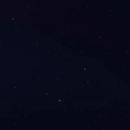
爱游戏官方网站 为“黑龙江省木屋机械
二维码
Code
微信扫一扫