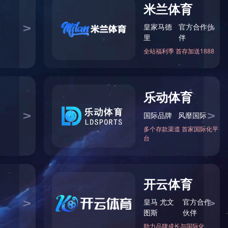
站
材、胶台板、刨花板、中高密度纤维
国目前已成为木工机械生产的大...