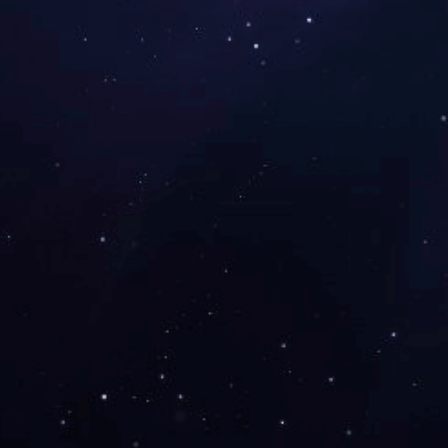
省科技厅认定中大木工
03
2014年12月15日经过黑
2015-02
设备工程技术研究中心”并纳
关于中大
新闻资讯
About
News
公司简介
公司动态
爱游戏体育-爱游戏| 爱游戏官方网站
行业动态