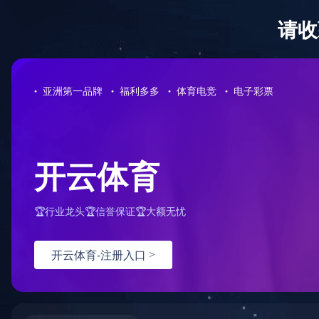
爱游戏体育-爱游戏| 爱游戏官方网站
您好，欢迎光临爱游戏体育-爱游戏| 爱游戏官方网站 官网！
爱游戏体育-爱游戏|
关于中大
产品
爱游戏官方网站