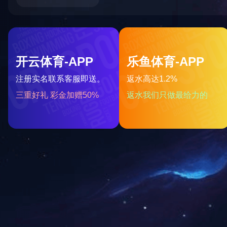
木工机械在中国发展
02
今年来中国的家具产业发展迅
2021-04
角洲移向长江三角洲和环渤海
简述木工机械分类及
31
木工机械是指在木材加工工艺
2021-03
材。木材是人类发现利用最早
数控木屋生产线成套
19
我公司研制的数控木屋生产线成
2019-02
威部门及国家木工机械检测中