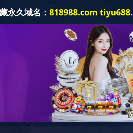
展示
案例中心
资质荣誉
爱游戏体
爱游戏