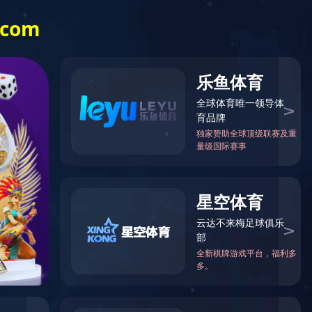
企业分站
|
网站地图
|
RSS
|
XML
|
您有
5
条询盘信息!
135-0483-4620
育-爱游戏|
在线留言
联系我们
官方网站