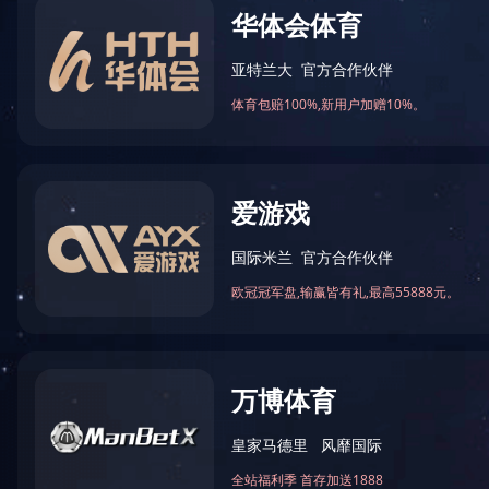
爱游戏体育-爱游戏| 爱
游戏官方网站
门窗设备
干燥机系列设备
集