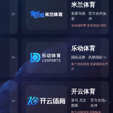
木工锯床类
木工铣床类
具设备
其它设备类