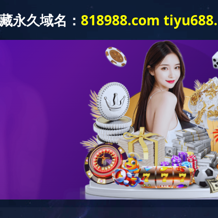
展示
案例中心
资质荣誉
爱游戏体
爱游戏