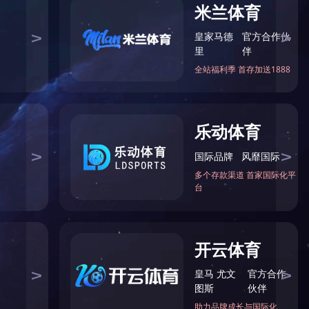
木工锯床类
木工铣床类
具设备
其它设备类