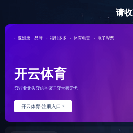
爱游戏体育-爱游戏| 爱游戏官方网站
您好，欢迎光临爱游戏体育-爱游戏| 爱游戏官方网站 官网！
爱游戏体育-爱游戏|
关于中大
产品
爱游戏官方网站