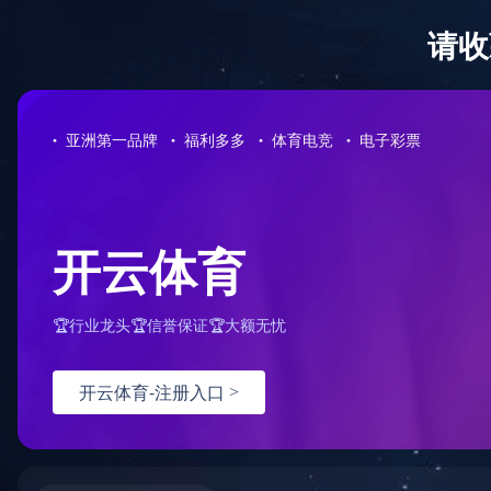
爱游戏体育-爱游戏| 爱游戏官方网站
您好，欢迎光临爱游戏体育-爱游戏| 爱游戏官方网站 官网！
爱游戏体育-爱游戏|
关于中大
产品
爱游戏官方网站