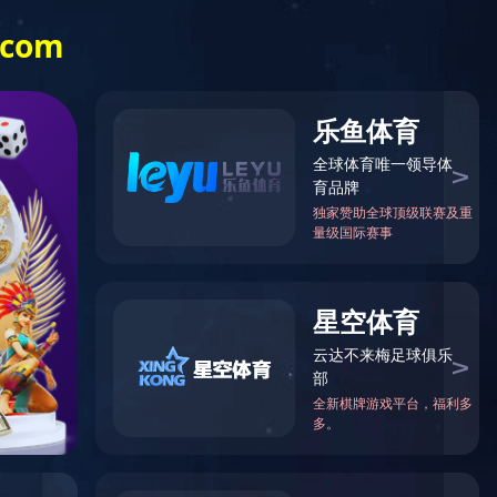
企业分站
|
网站地图
|
RSS
|
XML
|
您有
5
条询盘信息!
135-0483-4620
育-爱游戏|
在线留言
联系我们
官方网站