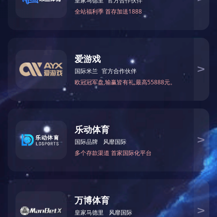
最
木工锯床类
型号
自动进料木工圆锯机
MJ153D
上一篇：
黑河MJ162A多锯片木工圆锯机
下一篇：
黑河MB204H双面木工刨床
关于中大
新闻资讯