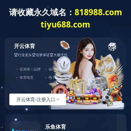
爱游戏体育-爱游戏| 爱游戏官方网站
您好，欢迎光临爱游戏体育-爱游戏| 爱游戏官方网站 官网！
爱游戏体育-爱游戏|
关于中大
产品展示
爱游戏官方网站