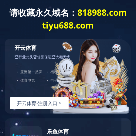
爱游戏体育-爱游戏| 爱游戏官方网站
您好，欢迎光临爱游戏体育-爱游戏| 爱游戏官方网站 官网！
爱游戏体育-爱游戏|
关于中大
产品展示
爱游戏官方网站