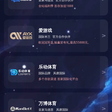
最大加工厚度：160mm
最大加工宽度：230mm
最大加工长度：12M
电机总工率：3KW
机床尺寸（长、宽、高）：13.5M×0.7M×1.8M
上一篇：
黑河MH12000重型木屋防开裂卧式拼板/拼方机
下一篇：
黑河MSGR-RP630重型宽带砂光机
关于中大
新闻资讯
About
News
公司简介
公司动态