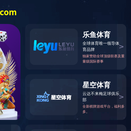
企业分站
|
网站地图
|
RSS
|
XML
|
您有
5
条询盘信息!
135-0483-4620
育-爱游戏|
在线留言
联系我们
官方网站