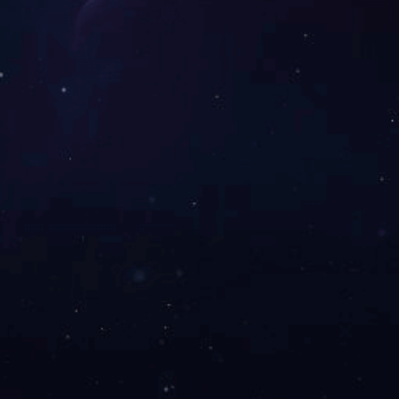
珠轴承上轻便移动。
产品展示
product
黑河爱游戏体育-爱游戏| 爱游戏官方
网站
黑河门窗设备
黑河单板指接类
黑河木工刨床类