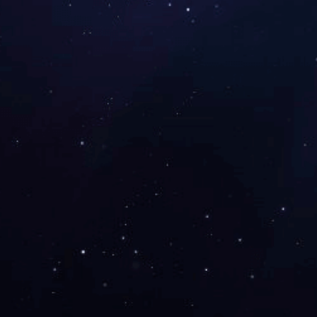
汽缸-单手操作快速移动，压力大，所有压力梁均可在滚
上一篇：
黑河MX3933 欧式门端头铣
下一篇：
黑河MX5112A欧式窗立铣
关于中大
新闻资讯
About
News
公司简介
公司动态
爱游戏体育-爱游戏| 爱游戏官方网站
行业动态