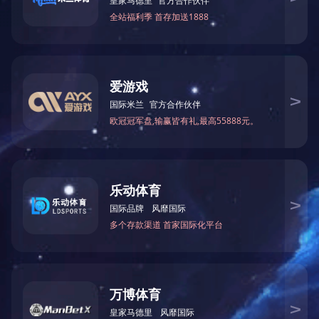
上一篇：
黑河单板指接机
下一篇：
黑河单板砂光机