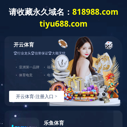
爱游戏体育-爱游戏| 爱游戏官方网站
您好，欢迎光临爱游戏体育-爱游戏| 爱游戏官方网站 官网！
爱游戏体育-爱游戏|
关于中大
产品展示
爱游戏官方网站