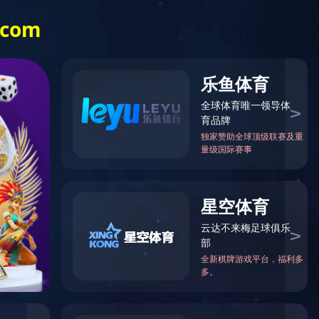
企业分站
|
网站地图
|
RSS
|
XML
|
您有
5
条询盘信息!
135-0483-4620
育-爱游戏|
在线留言
联系我们
官方网站