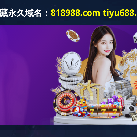
展示
案例中心
资质荣誉
爱游戏体
爱游戏