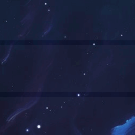
牡丹江电动液压框架压型机
更新时间：2015-03-10 00:00:00 点击次数：64823 次