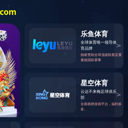
企业分站
|
网站地图
|
RSS
|
XML
|
您有
5
条询盘信息!
135-0483-4620
育-爱游戏|
在线留言
联系我们
官方网站