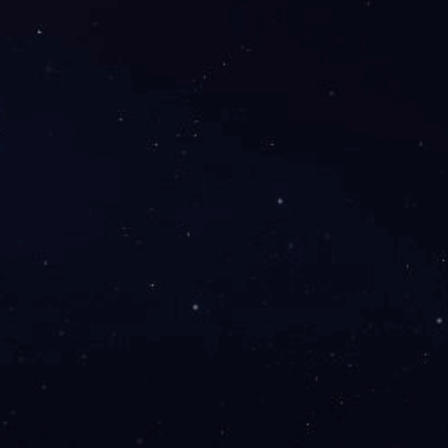
二维码
Code
微信扫一扫