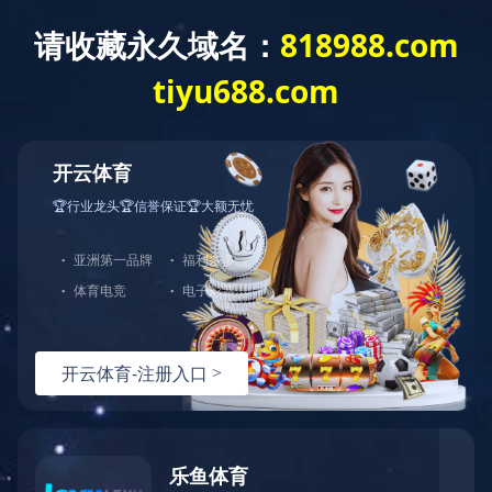
爱游戏体育-爱游戏| 爱游戏官方网站
您好，欢迎光临爱游戏体育-爱游戏| 爱游戏官方网站 官网！
爱游戏体育-爱游戏|
关于中大
产品展示
爱游戏官方网站