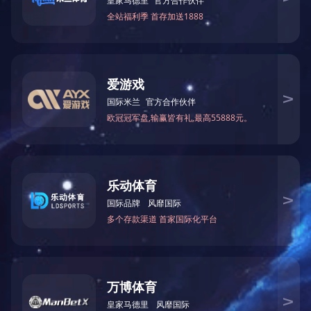
最大加工直径：190mm 240mm
最小加工直径： 80mm
电机总功率：38KW 46kw
上一篇：
黑河优选锯
下一篇：
黑河MJ90型精密裁板锯
关于中大
新闻资讯
About
News