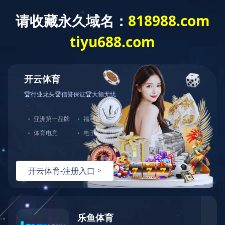
爱游戏体育-爱游戏| 爱游戏官方网站
您好，欢迎光临爱游戏体育-爱游戏| 爱游戏官方网站 官网！
爱游戏体育-爱游戏|
关于中大
产品展示
爱游戏官方网站