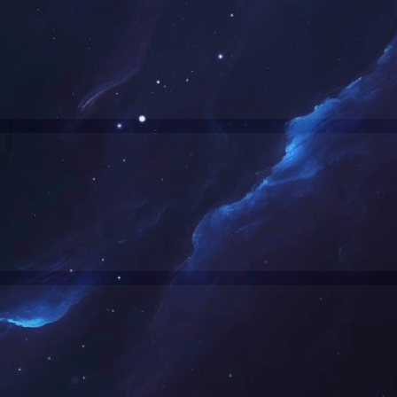
木结构制造视频
更新时间：2022-04-14 10:29:29 点击次数：21229 次
产品展示
product